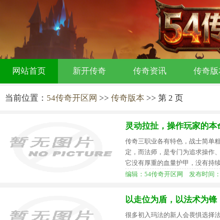
网站首页
新开传奇
传奇资讯
传奇版
当前位置：
54传奇开区网
>>
传奇版本
>> 第 2 页
灵动拉扯，操作玩家的本
传奇三职业各有特色，战士简单
定，而法师，是专门为追求操作
它没有厚重的血量护甲，没有持
编辑：54传奇开区网 发布时间：2026-
以走位为盾，以法术为锋
很多初入玛法的新人会畏惧选择