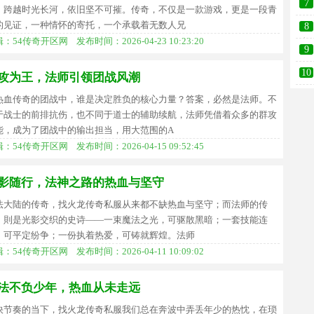
7
，跨越时光长河，依旧坚不可摧。传奇，不仅是一款游戏，更是一段青
的见证，一种情怀的寄托，一个承载着无数人兄
8
：54传奇开区网 发布时间：2026-04-23 10:23:20
术
9
师
10
攻为王，法师引领团战风潮
热血传奇的团战中，谁是决定胜负的核心力量？答案，必然是法师。不
于战士的前排抗伤，也不同于道士的辅助续航，法师凭借着众多的群攻
能，成为了团战中的输出担当，用大范围的A
：54传奇开区网 发布时间：2026-04-15 09:52:45
影随行，法神之路的热血与坚守
法大陆的传奇，找火龙传奇私服从来都不缺热血与坚守；而法师的传
，則是光影交织的史诗——一束魔法之光，可驱散黑暗；一套技能连
，可平定纷争；一份执着热爱，可铸就辉煌。法师
：54传奇开区网 发布时间：2026-04-11 10:09:02
法不负少年，热血从未走远
快节奏的当下，找火龙传奇私服我们总在奔波中弄丢年少的热忱，在琐