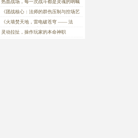
热血战场，每一次战斗都是灵魂的呐喊
《团战核心：法师的群伤压制与控场艺
》
《火墙焚天地，雷电破苍穹 —— 法
，传奇战场的永远滴神！》
灵动拉扯，操作玩家的本命神职