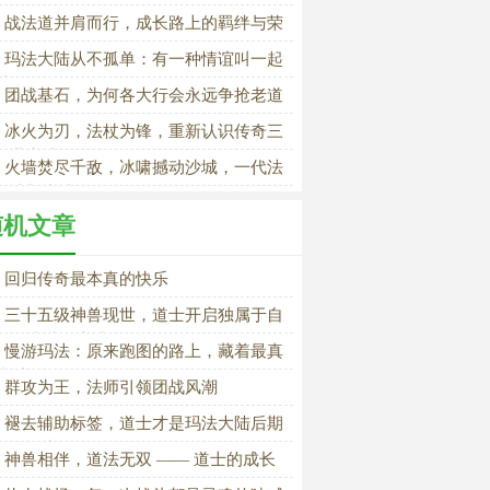
命兄弟
战法道并肩而行，成长路上的羁绊与荣
玛法大陆从不孤单：有一种情谊叫一起
过怪的兄弟
团战基石，为何各大行会永远争抢老道
冰火为刃，法杖为锋，重新认识传奇三
职业之法师
火墙焚尽千敌，冰啸撼动沙城，一代法
的成长史诗
随机文章
回归传奇最本真的快乐
三十五级神兽现世，道士开启独属于自
的玛法独行史诗
慢游玛法：原来跑图的路上，藏着最真
快乐
群攻为王，法师引领团战风潮
褪去辅助标签，道士才是玛法大陆后期
敌的强者
神兽相伴，道法无双 —— 道士的成长
路