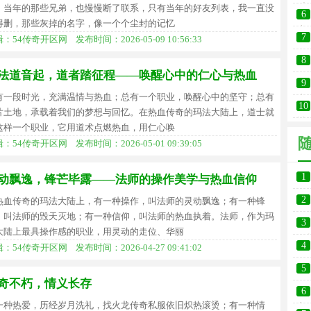
过
，当年的那些兄弟，也慢慢断了联系，只有当年的好友列表，我一直没
6
得删，那些灰掉的名字，像一个个尘封的记忆
光
7
：54传奇开区网 发布时间：2026-05-09 10:56:33
砍
8
法道音起，道者踏征程——唤醒心中的仁心与热血
9
有一段时光，充满温情与热血；总有一个职业，唤醒心中的坚守；总有
大
10
片土地，承载着我们的梦想与回忆。在热血传奇的玛法大陆上，道士就
神
这样一个职业，它用道术点燃热血，用仁心唤
：54传奇开区网 发布时间：2026-05-01 09:39:05
1
动飘逸，锋芒毕露——法师的操作美学与热血信仰
2
热血传奇的玛法大陆上，有一种操作，叫法师的灵动飘逸；有一种锋
己
，叫法师的毁天灭地；有一种信仰，叫法师的热血执着。法师，作为玛
3
大陆上最具操作感的职业，用灵动的走位、华丽
的
4
：54传奇开区网 发布时间：2026-04-27 09:41:02
5
奇不朽，情义长存
无
6
一种热爱，历经岁月洗礼，找火龙传奇私服依旧炽热滚烫；有一种情
之