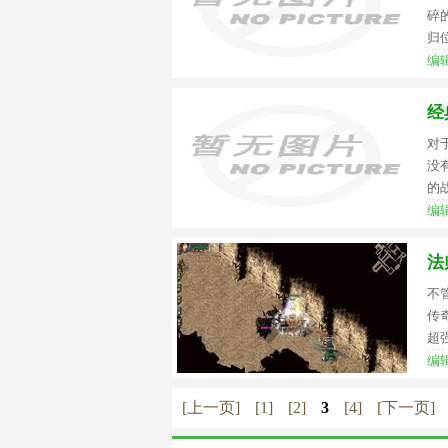
碎
归
编辑
经
对
没
的
编辑
法
不
传
超
编辑
[上一页]
[1]
[2]
3
[4]
[下一页]