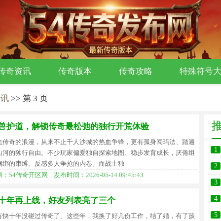
传奇资讯
传奇版本
传奇攻略
特殊符号
资讯
>> 第 3 页
兽护道，解锁传奇最松弛的独行开荒体验
血传奇的浪漫，从来不止千人沙城的热血争锋，更有孤身闯玛法、踏遍
1
山河的独行自由。不少玩家偏爱独自探索地图、稳步发育成长，厌倦组
力
捆绑的束缚、反感多人争抢的内卷。而战士独
2
：54传奇开区网 发布时间：2026-05-14 09:45:43
无
3
4
十年再上线，好友列表亮了三个
江
5
有快十年没碰过传奇了。这些年，我换了好几份工作，结了婚，有了孩