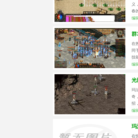
义
春
编辑
群
在
同
技
编辑
光
玛
奇
招
编辑
玛
在