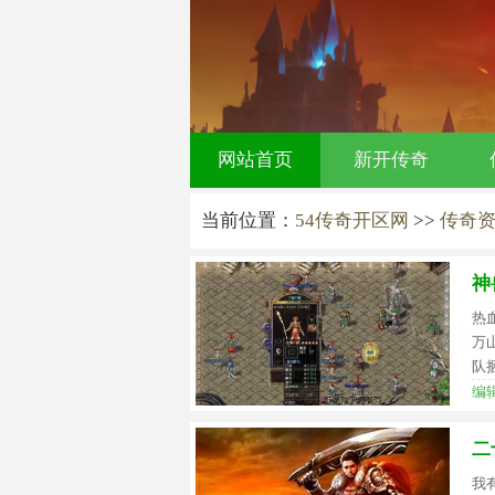
网站首页
新开传奇
当前位置：
54传奇开区网
>>
传奇
神
热
万
队
编辑
二
我