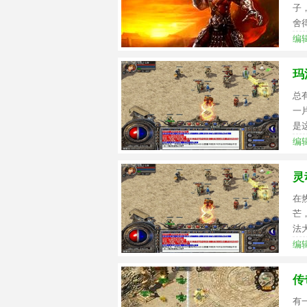
子
舍
编辑
玛
总
一
是
编辑
灵
在
芒
法
编辑
传
有