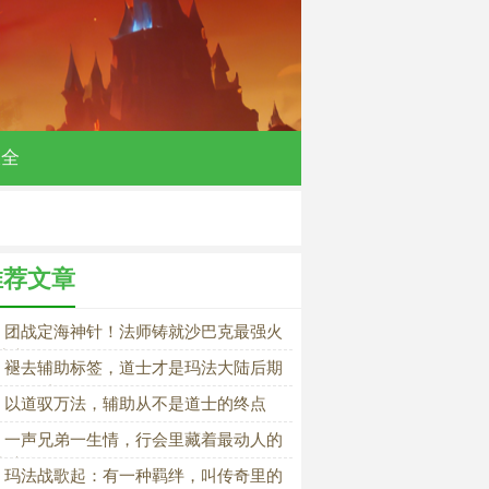
大全
推荐文章
团战定海神针！法师铸就沙巴克最强火
荣光
褪去辅助标签，道士才是玛法大陆后期
敌的强者
以道驭万法，辅助从不是道士的终点
一声兄弟一生情，行会里藏着最动人的
湖义气
玛法战歌起：有一种羁绊，叫传奇里的