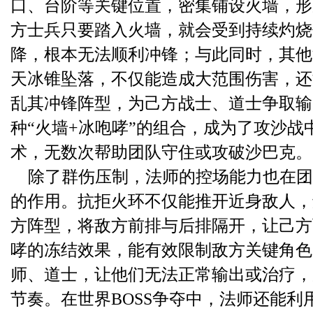
口、台阶等关键位置，密集铺设火墙，形
方士兵只要踏入火墙，就会受到持续灼烧
降，根本无法顺利冲锋；与此同时，其他
天冰锥坠落，不仅能造成大范围伤害，还
乱其冲锋阵型，为己方战士、道士争取输
种“火墙+冰咆哮”的组合，成为了攻沙战
术，无数次帮助团队守住或攻破沙巴克。
除了群伤压制，法师的控场能力也在团
的作用。抗拒火环不仅能推开近身敌人，
方阵型，将敌方前排与后排隔开，让己方
哮的冻结效果，能有效限制敌方关键角色
师、道士，让他们无法正常输出或治疗，
节奏。在世界BOSS争夺中，法师还能利