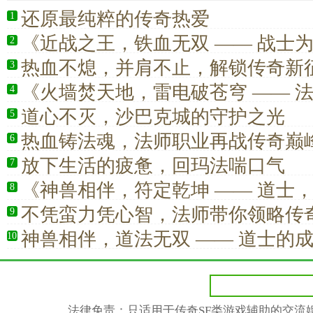
还原最纯粹的传奇热爱
1
《近战之王，铁血无双 —— 战士
2
家痴迷》
热血不熄，并肩不止，解锁传奇新
3
《火墙焚天地，雷电破苍穹 —— 
4
场的永远滴神！》
道心不灭，沙巴克城的守护之光
5
热血铸法魂，法师职业再战传奇巅
6
放下生活的疲惫，回玛法喘口气
7
《神兽相伴，符定乾坤 —— 道士
8
安心的归宿》
不凭蛮力凭心智，法师带你领略传
9
热血
神兽相伴，道法无双 —— 道士的
10
法律免责：只适用于传奇SF类游戏辅助的交流