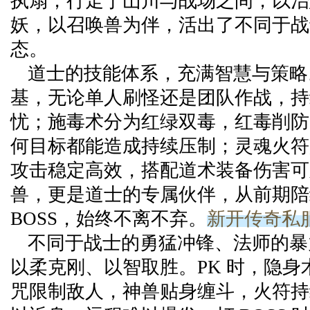
执扇，行走于山川与战场之间，以治
妖，以召唤兽为伴，活出了不同于战
态。
道士的技能体系，充满智慧与策略
基，无论单人刷怪还是团队作战，持
忧；施毒术分为红绿双毒，红毒削防
何目标都能造成持续压制；灵魂火符
攻击稳定高效，搭配道术装备伤害可
兽，更是道士的专属伙伴，从前期陪
BOSS，始终不离不弃。
新开传奇私
不同于战士的勇猛冲锋、法师的暴
以柔克刚、以智取胜。PK 时，隐身
咒限制敌人，神兽贴身缠斗，火符持