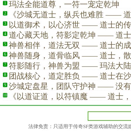
玛法全能道尊，一符一宠定乾坤
1
《沙城无道士，纵兵也难胜 —— 
2
中的定海神针》
以道御术，以心济世 —— 道士的
3
道心藏天地，符影定乾坤 —— 道
4
真正的全能行者
神兽相伴，道法无双 —— 道士的
5
神兽随身，道骨临风 —— 道士，
6
极浪漫
符影随行，神兽为盟 —— 玛法大
7
传奇之路
团战核心，道定胜负 —— 道士在
8
沙城定盘星，团队守护神 —— 没
9
真正的胜利
《以道证道，以符镇魔 —— 道士
10
低估的真正强者》
法律免责：只适用于传奇SF类游戏辅助的交流