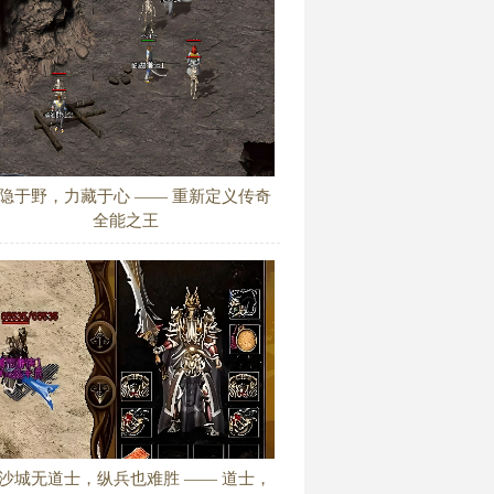
隐于野，力藏于心 —— 重新定义传奇
全能之王
沙城无道士，纵兵也难胜 —— 道士，