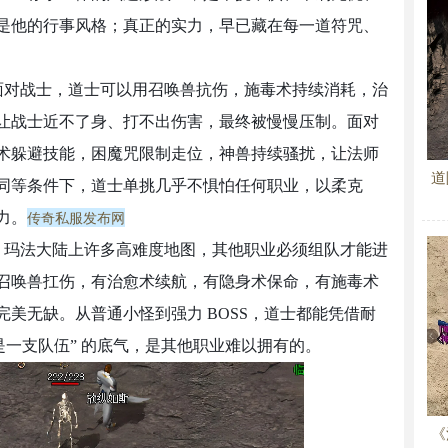
是他的行事风格；真正的实力，早已藏在每一道符咒、
面对战士，道士可以用召唤兽抗伤，施毒术持续消耗，治
让战士近不了身、打不出伤害，最终被慢慢压制。面对
术躲避技能，困魔咒限制走位，神兽持续骚扰，让法师
道
同等条件下，道士单挑几乎不惧怕任何职业，以柔克
传奇私服发布网
力。
。玛法大陆上许多高难度地图，其他职业必须组队才能进
召唤兽扛伤，有治愈术续航，有隐身术保命，有施毒术
美无缺。从普通小怪到强力 BOSS，道士都能凭借耐
是一支队伍” 的底气，是其他职业难以拥有的。
《