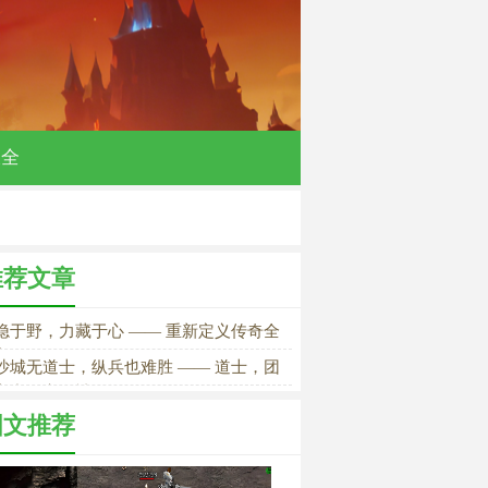
大全
推荐文章
隐于野，力藏于心 —— 重新定义传奇全
之王
沙城无道士，纵兵也难胜 —— 道士，团
之中的定海神针》
图文推荐