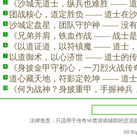
《沙城无道士，纵兵也难胜 —— 
2
中的定海神针》
团战核心，道定胜负 —— 道士在
3
沙城定盘星，团队守护神 —— 没
4
真正的胜利
《兄弟并肩，铁血作战 —— 战士
5
的底气》
《以道证道，以符镇魔 —— 道士
6
低估的真正强者》
以道御术，以心济世 —— 道士的
7
《身披金甲守初心，一刀烈火战传
8
道心藏天地，符影定乾坤 —— 道
9
真正的全能行者
《何为战神？身披重甲，手握神兵
10
前》
法律免责：只适用于传奇SF类游戏辅助的交流
All R