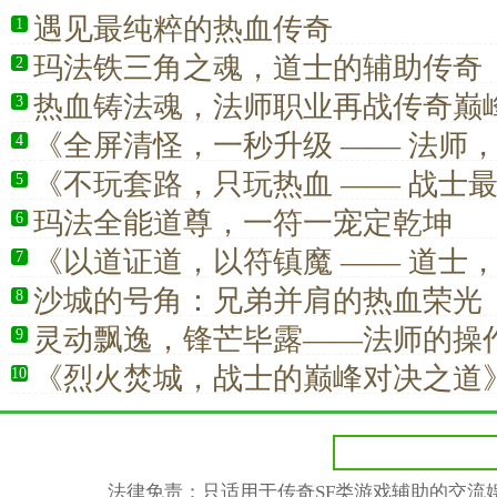
遇见最纯粹的热血传奇
1
玛法铁三角之魂，道士的辅助传奇
2
热血铸法魂，法师职业再战传奇巅
3
《全屏清怪，一秒升级 —— 法师
4
花板！》
《不玩套路，只玩热血 —— 战士
5
快乐》
玛法全能道尊，一符一宠定乾坤
6
《以道证道，以符镇魔 —— 道士
7
低估的真正强者》
沙城的号角：兄弟并肩的热血荣光
8
灵动飘逸，锋芒毕露——法师的操
9
血信仰
《烈火焚城，战士的巅峰对决之道
10
法律免责：只适用于传奇SF类游戏辅助的交流