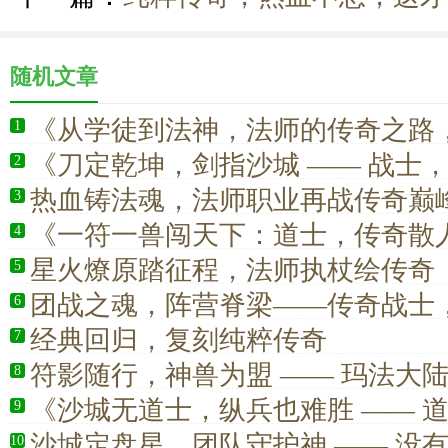
随机文章
《从学徒到法神，法师的传奇之路
1
撼！》
《刀定乾坤，剑指沙城 —— 战士
2
的绝对王者》
热血铸法魂，法师职业再战传奇巅
3
《一符一兽闯天下：道士，传奇散
4
仰》
星火燎原踏征程，法师执杖绘传奇
5
团战之魂，阵营脊梁——传奇战士
6
护一方荣光
经典回归，复刻纯粹传奇
7
符影随行，神兽为盟 —— 玛法大
8
传奇之路
《沙城无道士，纵兵也难胜 —— 
9
中的定海神针》
沙城定盘星，团队守护神 —— 没
10