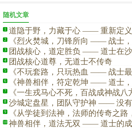
随机文章
道隐于野，力藏于心 —— 重新定
1
王
《烈火焚城，刀锋所向 —— 战士
2
力美学天花板》
团战核心，道定胜负 —— 道士在
3
团战核心道尊，无道士不传奇
4
《不玩套路，只玩热血 —— 战士
5
快乐》
《神兽相伴，符定乾坤 —— 道士
6
安心的归宿》
《一生戎马心不死，百战成神战八
7
沙城定盘星，团队守护神 —— 没
8
真正的胜利
《从学徒到法神，法师的传奇之路
9
撼！》
神兽相伴，道法无双 —— 道士的
10