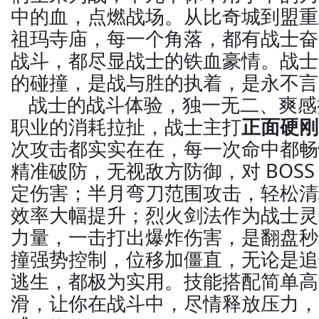
中的血，点燃战场。从比奇城到盟重
祖玛寺庙，每一个角落，都有战士奋
战斗，都尽显战士的铁血豪情。战士
的碰撞，是战与胜的执着，是永不言
战士的战斗体验，独一无二、爽感
职业的消耗拉扯，战士主打
正面硬刚
次攻击都实实在在，每一次命中都畅
精准破防，无视敌方防御，对 BOS
定伤害；半月弯刀范围攻击，轻松清
效率大幅提升；烈火剑法作为战士灵
力量，一击打出爆炸伤害，是翻盘秒
撞强势控制，位移加僵直，无论是追
逃生，都极为实用。技能搭配简单高
滑，让你在战斗中，尽情释放压力，