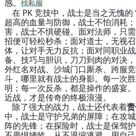
感。
找私服
在 PK 竞技中，战士是当之无愧的
超高的血量与防御，战士不怕消耗；
害，战士不惧硬碰。面对法师，只需
招便可轻松秒杀；面对道士，无视召
体，让对手无力反抗；面对同职业战
备、技巧与胆识，刀刀到肉的对决，
外红名对战、沙城门口厮杀、跨服竞
斗，哪里就有战士的身影。每一次胜
明；每一次反杀，都是操作的盛宴。
近战，才是传奇的终极浪漫。
除了强大的战力，战士还代表着
责
中，战士是守护兄弟的屏障；在攻城
阵的先锋；在探险时，战士是保驾护
不畏惧牺牲，从不退缩逃避，用自己