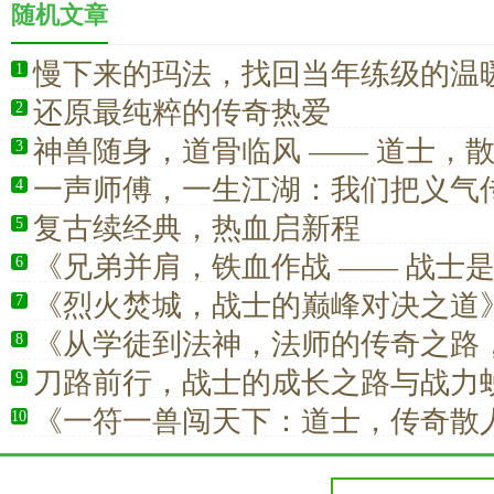
随机文章
慢下来的玛法，找回当年练级的温
1
还原最纯粹的传奇热爱
2
神兽随身，道骨临风 —— 道士，
3
极浪漫
一声师傅，一生江湖：我们把义气
4
复古续经典，热血启新程
5
《兄弟并肩，铁血作战 —— 战士
6
的底气》
《烈火焚城，战士的巅峰对决之道
7
《从学徒到法神，法师的传奇之路
8
撼！》
刀路前行，战士的成长之路与战力
9
《一符一兽闯天下：道士，传奇散
10
仰》