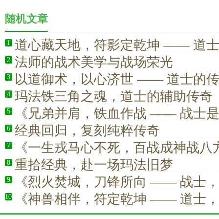
随机文章
道心藏天地，符影定乾坤 —— 道
1
真正的全能行者
法师的战术美学与战场荣光
2
以道御术，以心济世 —— 道士的
3
玛法铁三角之魂，道士的辅助传奇
4
《兄弟并肩，铁血作战 —— 战士
5
的底气》
经典回归，复刻纯粹传奇
6
《一生戎马心不死，百战成神战八
7
重拾经典，赴一场玛法旧梦
8
《烈火焚城，刀锋所向 —— 战士
9
力美学天花板》
《神兽相伴，符定乾坤 —— 道士
10
安心的归宿》